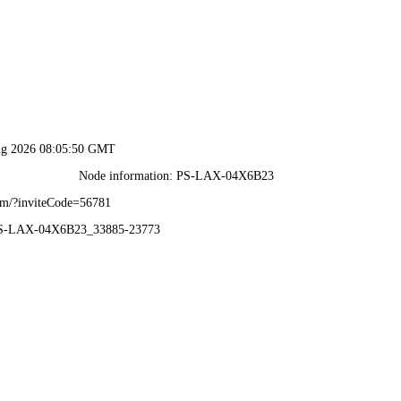
柱之缘
度假.缘
经典案例
服务与创新
木结