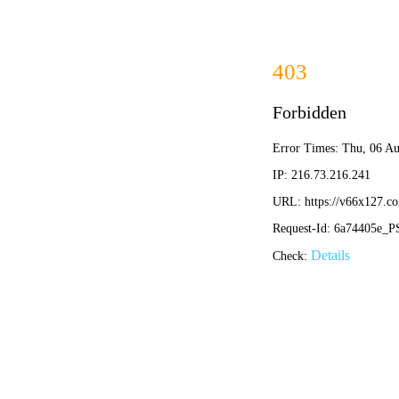
欢迎访问红虎精准三肖新资官方网站！
和木相处 梁
梁缘首页
政府自建.缘
企事自建.缘